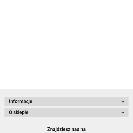
All For Kids
ALTIM
Informacje
O sklepie
Altinn
Znajdziesz nas na