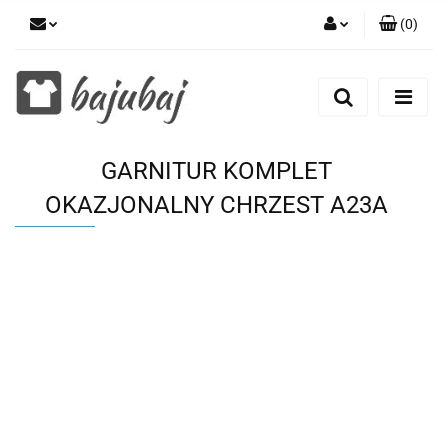
(
0
)
Zaloguj się
Zarejestruj się
Dodaj zgłoszenie
GARNITUR KOMPLET
Zgody cookies
OKAZJONALNY CHRZEST A23A