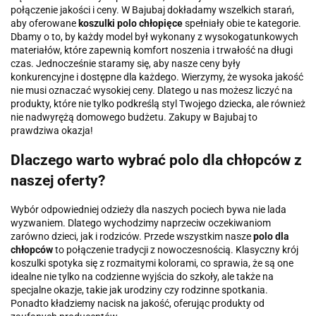
połączenie jakości i ceny. W Bajubaj dokładamy wszelkich starań,
aby oferowane
koszulki polo chłopięce
spełniały obie te kategorie.
Dbamy o to, by każdy model był wykonany z wysokogatunkowych
materiałów, które zapewnią komfort noszenia i trwałość na długi
czas. Jednocześnie staramy się, aby nasze ceny były
konkurencyjne i dostępne dla każdego. Wierzymy, że wysoka jakość
nie musi oznaczać wysokiej ceny. Dlatego u nas możesz liczyć na
produkty, które nie tylko podkreślą styl Twojego dziecka, ale również
nie nadwyrężą domowego budżetu. Zakupy w Bajubaj to
prawdziwa okazja!
Dlaczego warto wybrać polo dla chłopców z
naszej oferty?
Wybór odpowiedniej odzieży dla naszych pociech bywa nie lada
wyzwaniem. Dlatego wychodzimy naprzeciw oczekiwaniom
zarówno dzieci, jak i rodziców. Przede wszystkim nasze
polo dla
chłopców
to połączenie tradycji z nowoczesnością. Klasyczny krój
koszulki spotyka się z rozmaitymi kolorami, co sprawia, że są one
idealne nie tylko na codzienne wyjścia do szkoły, ale także na
specjalne okazje, takie jak urodziny czy rodzinne spotkania.
Ponadto kładziemy nacisk na jakość, oferując produkty od