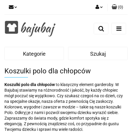
(
0
)
Zaloguj się
Zarejestruj się
Dodaj zgłoszenie
Zgody cookies
Kategorie
Szukaj
Koszulki polo dla chłopców
Koszulki polo dla chłopców
to klasyczny element garderoby. W
Bajubaj stawiamy na różnorodność i jakość, by każdy chłopiec
mógł poczuć się wyjątkowo. Czy szukasz czegoś na co dzień, czy
na specjalne okazje, nasza oferta z pewnością Cię zaskoczy.
Kolorowe, wygodne i zawsze w modzie – takie są nasze koszulki
Polo. Odkryj je z nami i pozwól swojemu dziecku wyrazić siebie.
Zapraszamy do świata mody, gdzie komfort spotyka się z
elegancją. Z pewnością znajdziesz coś, co przypadnie do gustu
Twojemu dziecku i sprawi mu wiele radości.