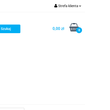
Strefa klienta
Zaloguj się
Zarejestruj się
0,00 zł
0
Dodaj zgłoszenie
Zgody cookies