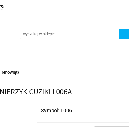
iemowląt)
IERZYK GUZIKI L006A
Symbol:
L006