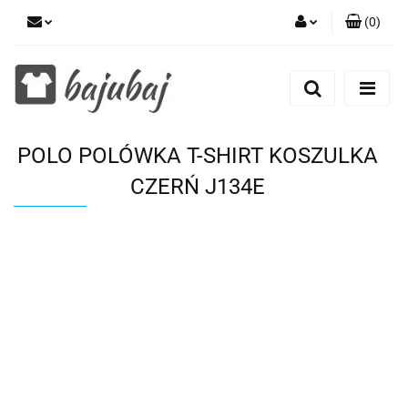
(
0
)
Zaloguj się
Zarejestruj się
Dodaj zgłoszenie
POLO POLÓWKA T-SHIRT KOSZULKA
Zgody cookies
CZERŃ J134E