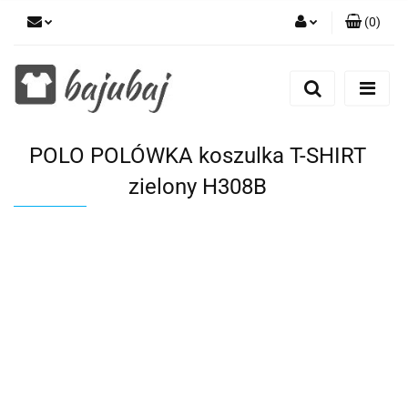
(
0
)
Zaloguj się
Zarejestruj się
Dodaj zgłoszenie
POLO POLÓWKA koszulka T-SHIRT
Zgody cookies
zielony H308B