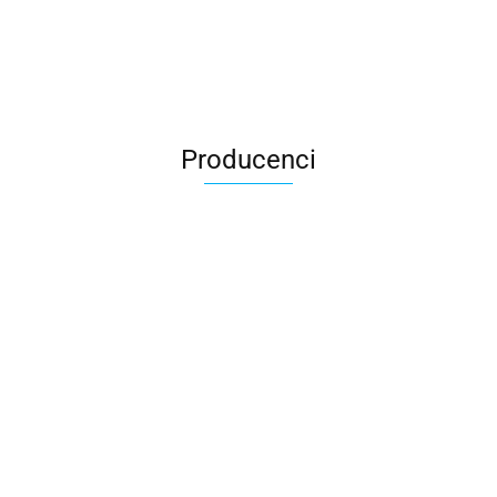
Producenci
All For Kids
ALTIM