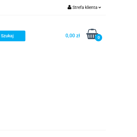
Strefa klienta
Zaloguj się
Zarejestruj się
0,00 zł
0
Dodaj zgłoszenie
Zgody cookies