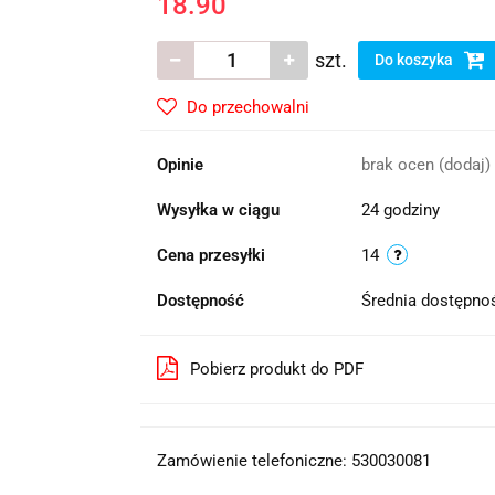
18.90
szt.
Do koszyka
Do przechowalni
Opinie
brak ocen
(dodaj)
Wysyłka w ciągu
24 godziny
Cena przesyłki
14
Dostępność
Średnia dostępn
Pobierz produkt do PDF
Zamówienie telefoniczne: 530030081