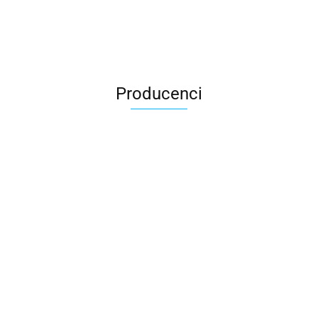
Producenci
All For Kids
ALTIM