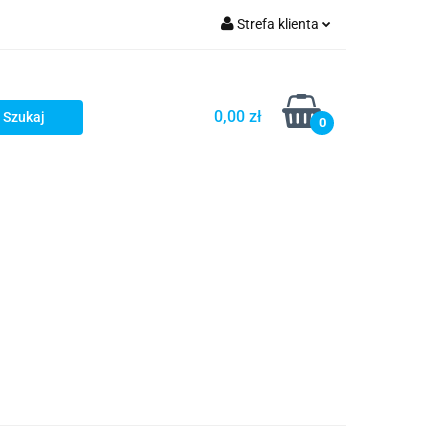
Strefa klienta
Zaloguj się
Zarejestruj się
0,00 zł
0
Dodaj zgłoszenie
Zgody cookies