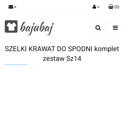
(
0
)
Zaloguj się
Zarejestruj się
Dodaj zgłoszenie
SZELKI KRAWAT DO SPODNI komplet
Zgody cookies
zestaw Sz14