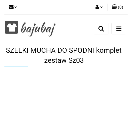
(
0
)
Zaloguj się
Zarejestruj się
Dodaj zgłoszenie
SZELKI MUCHA DO SPODNI komplet
Zgody cookies
zestaw Sz03